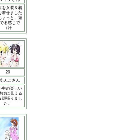
佐を女装＆着
を着せました
ちょっと、遊
でる感じで
（汗
20
あんこさん
い中の楽しい
遊びに見える
う頑張りまし
た。