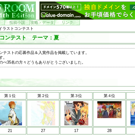
投稿小説
攻略・データ
リンク
回イラストコンテスト
コンテスト テーマ：夏
ンテストの応募作品＆入賞作品を掲載しています。
す。
のべ35名の方々どうもありがとうございました。
第１位
第２位
第３位
第４位
21
27
17
28