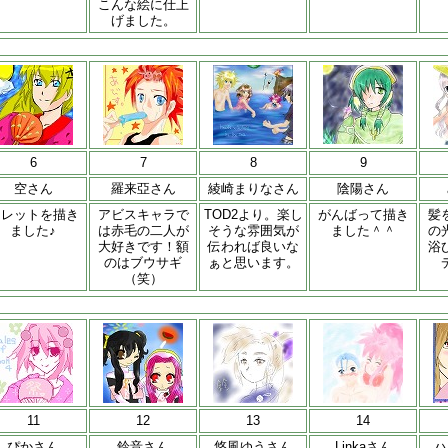
こんな絵に仕上
げました。
6
7
8
9
空さん
羅来亞さん
綾崎まりなさん
陰陽さん
コレットを描き
アビスキャラで
TOD2より。楽し
がんばって描き
髪
ました♪
は赤毛の二人が
そうな雰囲気が
ました＾＾
の
大好きです！額
伝われば良いな
浴
のはブウサギ
ぁと思います。
（笑）
11
12
13
14
ぴかさん
鈴音さん
悠風ゆうさん
Linkaさん
ハ