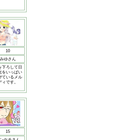
10
みゆさん
を下ろして日
光をいっぱい
びているメル
ディです。
15
ンケチさん