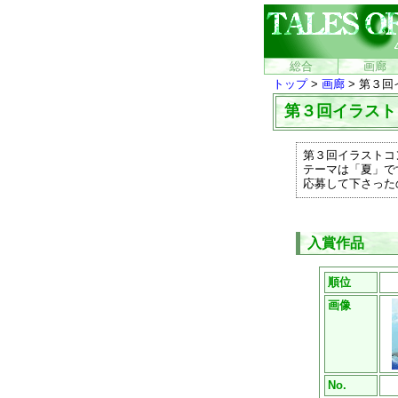
総合
画廊
トップ
>
画廊
> 第３
第３回イラスト
第３回イラストコ
テーマは「夏」で
応募して下さった
入賞作品
順位
画像
No.